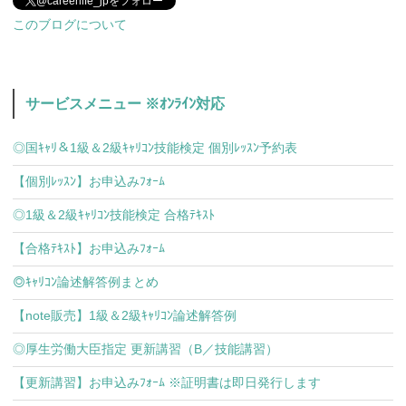
@careerlife_jpをフォロー
このブログについて
サービスメニュー ※ｵﾝﾗｲﾝ対応
◎国ｷｬﾘ＆1級＆2級ｷｬﾘｺﾝ技能検定 個別ﾚｯｽﾝ予約表
【個別ﾚｯｽﾝ】お申込みﾌｫｰﾑ
◎1級＆2級ｷｬﾘｺﾝ技能検定 合格ﾃｷｽﾄ
【合格ﾃｷｽﾄ】お申込みﾌｫｰﾑ
◎ｷｬﾘｺﾝ論述解答例まとめ
【note販売】1級＆2級ｷｬﾘｺﾝ論述解答例
◎厚生労働大臣指定 更新講習（B／技能講習）
【更新講習】お申込みﾌｫｰﾑ ※証明書は即日発行します