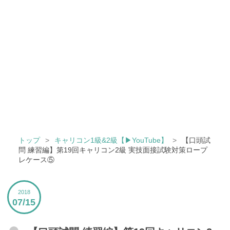
トップ
>
キャリコン1級&2級【▶YouTube】
>
【口頭試
問 練習編】第19回キャリコン2級 実技面接試験対策ロープ
レケース⑤
2018
07
15