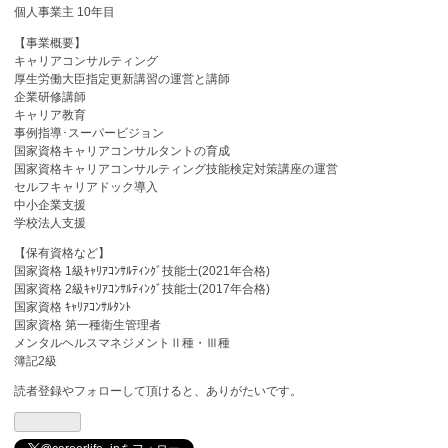
個人事業主 10年目
【事業概要】
キャリアコンサルティング
厚生労働大臣指定更新講習の運営と講師
企業研修講師
キャリア教育
事例指導･スーパービジョン
国家資格キャリアコンサルタントの育成
国家資格キャリアコンサルティング技能検定対策講座の運営
セルフキャリアドック導入
中小企業支援
学校法人支援
【保有資格など】
国家資格 1級ｷｬﾘｱｺﾝｻﾙﾃｨﾝｸﾞ技能士(2021年合格)
国家資格 2級ｷｬﾘｱｺﾝｻﾙﾃｨﾝｸﾞ技能士(2017年合格)
国家資格 ｷｬﾘｱｺﾝｻﾙﾀﾝﾄ
国家資格 第一種衛生管理者
メンタルヘルスマネジメントⅡ種・Ⅲ種
簿記2級
読者登録やフォローして頂けると、ありがたいです。