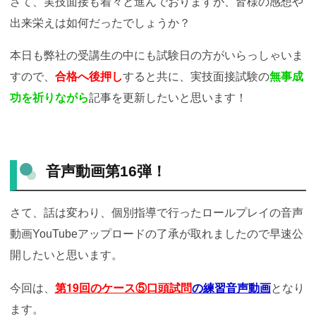
さて、実技面接も着々と進んでおりますが、皆様の感想や
出来栄えは如何だったでしょうか？
本日も弊社の受講生の中にも試験日の方がいらっしゃいま
すので、
合格へ後押し
すると共に、実技面接試験の
無事成
功を祈りながら
記事を更新したいと思います！
音声動画第16弾！
さて、話は変わり、個別指導で行ったロールプレイの音声
動画YouTubeアップロードの了承が取れましたので早速公
開したいと思います。
第19
回のケース⑤口頭試問
今回は、
の練習音声動画
となり
ます。